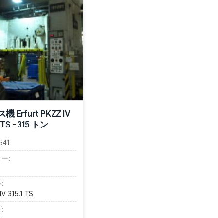
 Erfurt PKZZ IV
1 TS - 315 トン
541
ー:
:
IV 315.1 TS
: