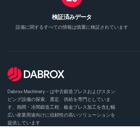
検証済みデータ
設備に関するすべての情報は慎重に検証されています
Dabrox Machinery - は中古鍛造プレスおよびスタン
ピング設備の探索、選定、供給を専門としていま
す。熱間・冷間鍛造工程、板金プレス加工を含む幅
広い産業用途向けに信頼性の高いソリューションを
提供しています