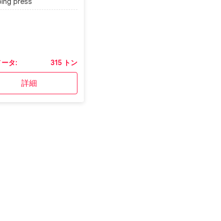
ing press
ータ:
315 トン
詳細