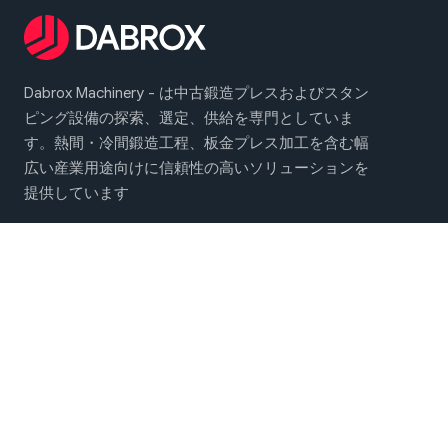
Dabrox Machinery - は中古鍛造プレスおよびスタン
ピング設備の探索、選定、供給を専門としていま
す。熱間・冷間鍛造工程、板金プレス加工を含む幅
広い産業用途向けに信頼性の高いソリューションを
提供しています
メインメニュー
鍛造・プレス機械
会社概要
お問い合わせ