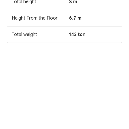
Total height
8 m
Height From the Floor
6.7 m
Total weight
143 ton