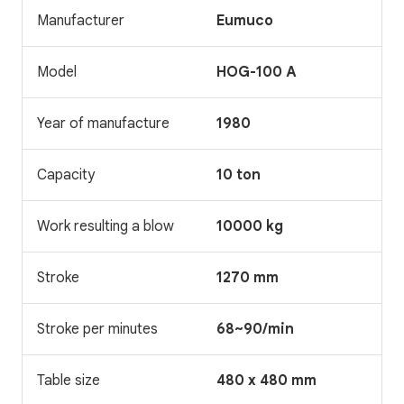
Manufacturer
Eumuco
Model
HOG-100 A
Year of manufacture
1980
Capacity
10 ton
Work resulting a blow
10000 kg
Stroke
1270 mm
Stroke per minutes
68~90/min
Table size
480 x 480 mm