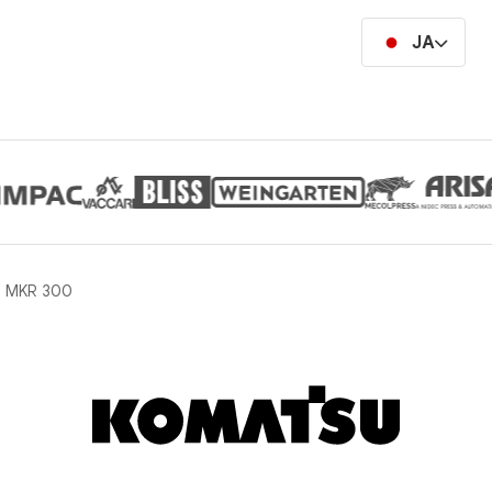
JA
u MKR 300