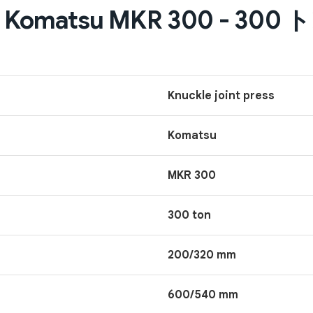
u MKR 300 - 300 トン (
Knuckle joint press
Komatsu
MKR 300
300 ton
200/320 mm
600/540 mm