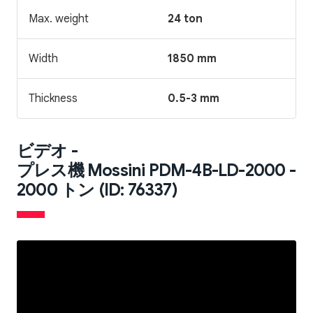
Max. weight
24 ton
Width
1850 mm
Thickness
0.5-3 mm
ビデオ -
プレス機 Mossini PDM-4B-LD-2000 -
2000 トン (ID: 76337)