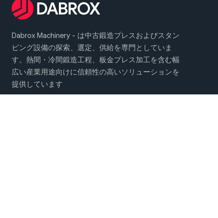
Dabrox Machinery - は中古鍛造プレスおよびスタン
ピング設備の探索、選定、供給を専門としていま
す。熱間・冷間鍛造工程、板金プレス加工を含む幅
広い産業用途向けに信頼性の高いソリューションを
提供しています
メインメニュー
鍛造・プレス機械
会社概要
お問い合わせ
ソーシャルネットワークでフォローする