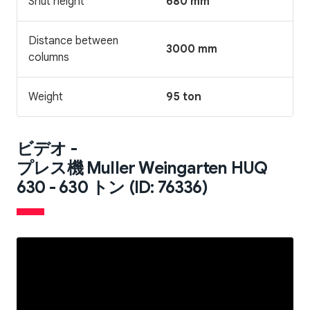
Shut height
680 mm
Distance between
3000 mm
columns
Weight
95 ton
ビデオ -
プレス機 Muller Weingarten HUQ
630 - 630 トン (ID: 76336)