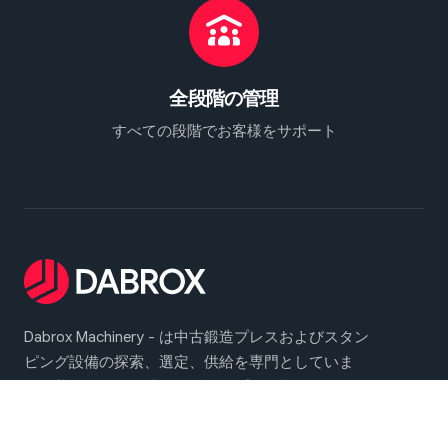
全段階の管理
すべての段階でお客様をサポート
Dabrox Machinery - は中古鍛造プレスおよびスタン
ピング設備の探索、選定、供給を専門としていま
す。熱間・冷間鍛造工程、板金プレス加工を含む幅
広い産業用途向けに信頼性の高いソリューションを
提供しています