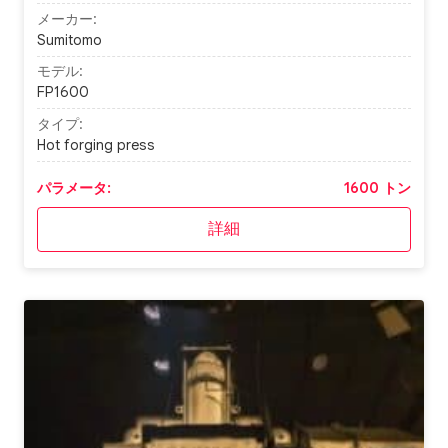
メーカー:
Sumitomo
モデル:
FP1600
タイプ:
Hot forging press
パラメータ:
1600 トン
詳細