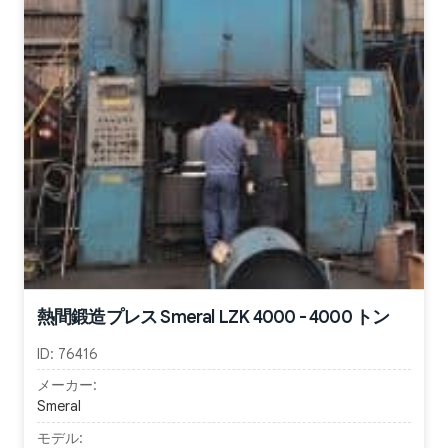
熱間鍛造プレス Smeral LZK 4000 - 4000 トン
ID:
76416
メーカー:
Smeral
モデル: