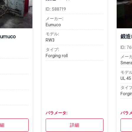
ID:
S88719
メーカー:
Eumuco
モデル:
umuco
鍛造ロ
RW3
ID:
76
タイプ:
Forging roll
メーカ
Smera
モデル
UL 45
タイプ
Forgin
パラメータ:
パラメ
細
詳細