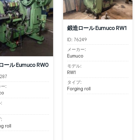
鍛造ロール Eumuco RW1
ID:
76249
メーカー:
Eumuco
ール Eumuco RW0
モデル:
RW1
287
タイプ:
ー:
Forging roll
co
:
:
g roll