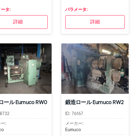
ータ:
パラメータ:
詳細
詳細
ール Eumuco RW0
鍛造ロール Eumuco RW2
8732
ID:
76167
ー:
メーカー:
co
Eumuco