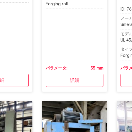
Forging roll
ID:
76
メーカ
Smera
モデル
UL 45
タイプ
Forgin
パラメータ:
55 mm
パラメ
細
詳細