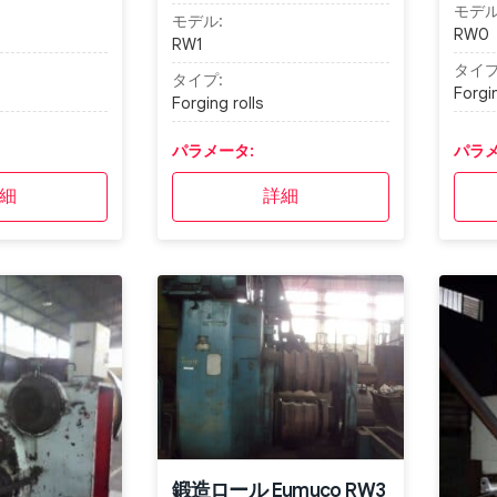
モデル
モデル:
RW0
RW1
タイプ
タイプ:
Forgin
Forging rolls
パラメータ:
パラメ
細
詳細
鍛造ロール Eumuco RW3