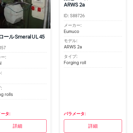
ARWS 2a
ID:
S88726
メーカー:
Eumuco
ール Smeral UL 45
モデル:
ARWS 2a
157
タイプ:
ー:
Forging roll
l
:
:
g rolls
ータ:
パラメータ:
詳細
詳細