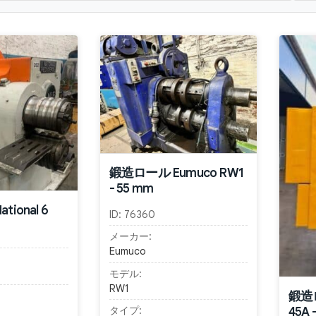
鍛造ロール Eumuco RW1
- 55 mm
ional 6
ID:
76360
メーカー:
Eumuco
モデル:
RW1
鍛造ロ
45A 
タイプ: