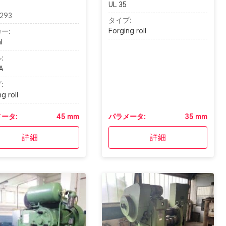
UL 35
293
タイプ:
Forging roll
ー:
l
:
A
:
g roll
ータ:
45 mm
パラメータ:
35 mm
詳細
詳細