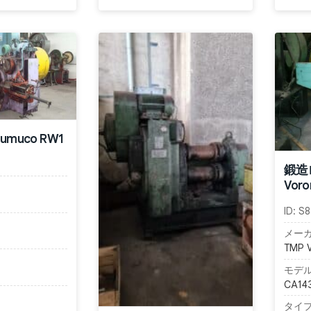
muco RW1
鍛造
Voro
ID:
S8
メーカ
TMP 
モデル
CA14
タイプ