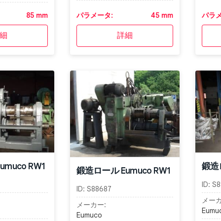
85 mm
パラメータ:
45 mm
パラメ
細
詳細
muco RW1
鍛造ロ
鍛造ロール Eumuco RW1
ID:
S8
ID:
S88687
メーカ
メーカー:
Eumu
Eumuco