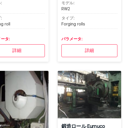
:
モデル:
RW2
:
タイプ:
g roll
Forging rolls
ータ:
パラメータ:
詳細
詳細
鍛造ロール Eumuco