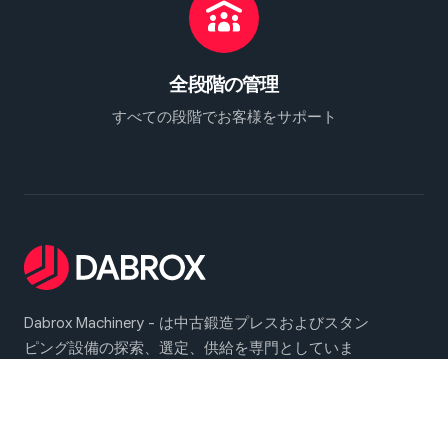
全段階の管理
すべての段階でお客様をサポート
Dabrox Machinery - は中古鍛造プレスおよびスタン
ピング設備の探索、選定、供給を専門としていま
す。熱間・冷間鍛造工程、板金プレス加工を含む幅
広い産業用途向けに信頼性の高いソリューションを
提供しています