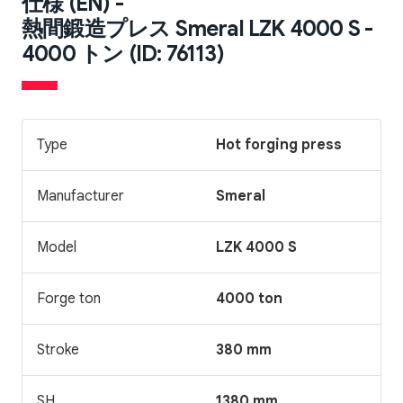
仕様 (EN) -
熱間鍛造プレス Smeral LZK 4000 S -
4000 トン (ID: 76113)
Type
Hot forging press
Manufacturer
Smeral
Model
LZK 4000 S
Forge ton
4000 ton
Stroke
380 mm
SH
1380 mm