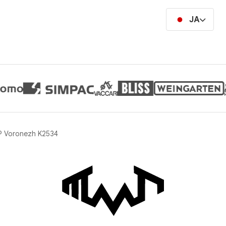
JA
 Voronezh K2534