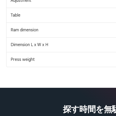
Adjustment
Table
Ram dimension
Dimension L x W x H
Press weight
探す時間を無